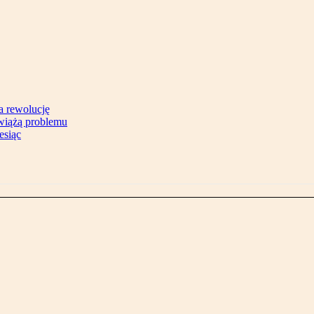
na rewolucję
zwiążą problemu
esiąc