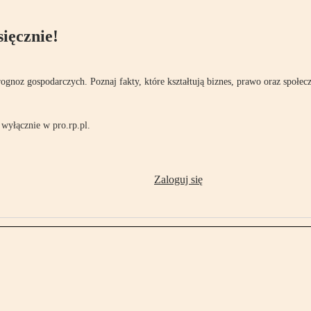
ięcznie!
rognoz gospodarczych. Poznaj fakty, które kształtują biznes, prawo oraz społec
wyłącznie w pro.rp.pl.
Zaloguj się