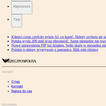
Najnowsze
Tagi
Klienci coraz częściej pytają AI, co kupić. Sklepy szykują się 
Polska wyda 200 mld zł na obronność. Same pieniądze nie ro
Nowe uprawnienia PIP już działają. Setki skarg w niespełna mi
Polskie e-sklepy wygrywają z zagranicą. Blik robi różnicę
KONTAKT
O nas
Kontakt
Napisz do nas
REGULAMIN