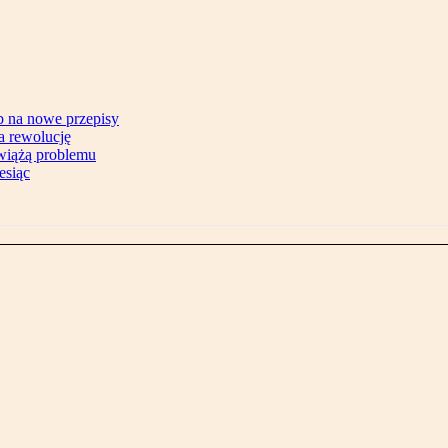
b na nowe przepisy
na rewolucję
zwiążą problemu
esiąc