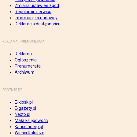
Zmiana ustawień zgód
Regulamin serwisu
Informacje o nadawcy
Deklaracja dostępności
REKLAMA I PRENUMERATA
Reklama
Ogłoszenia
Prenumerata
Archiwum
PARTNERZY
E-kiosk.pl
E-gazety.pl
Nexto.pl
Mała księgowość
Kancelarierp.pl
Wieści Rolnicze