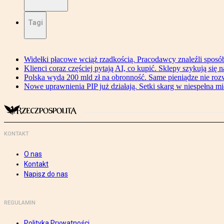
Tagi
Widełki płacowe wciąż rzadkością. Pracodawcy znaleźli sposó
Klienci coraz częściej pytają AI, co kupić. Sklepy szykują się 
Polska wyda 200 mld zł na obronność. Same pieniądze nie ro
Nowe uprawnienia PIP już działają. Setki skarg w niespełna mi
KONTAKT
O nas
Kontakt
Napisz do nas
REGULAMIN
Polityka Prywatności