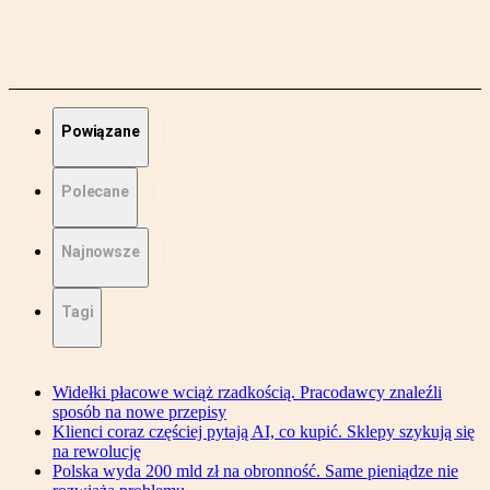
Powiązane
Polecane
Najnowsze
Tagi
Widełki płacowe wciąż rzadkością. Pracodawcy znaleźli
sposób na nowe przepisy
Klienci coraz częściej pytają AI, co kupić. Sklepy szykują się
na rewolucję
Polska wyda 200 mld zł na obronność. Same pieniądze nie