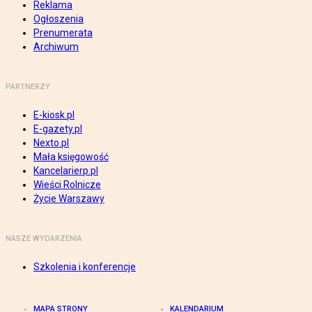
Reklama
Ogłoszenia
Prenumerata
Archiwum
PARTNERZY
E-kiosk.pl
E-gazety.pl
Nexto.pl
Mała księgowość
Kancelarierp.pl
Wieści Rolnicze
Życie Warszawy
NASZE WYDARZENIA
Szkolenia i konferencje
MAPA STRONY
KALENDARIUM