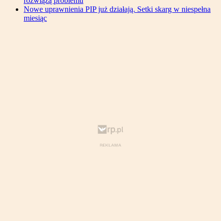
rozwiążą problemu
Nowe uprawnienia PIP już działają. Setki skarg w niespełna
miesiąc