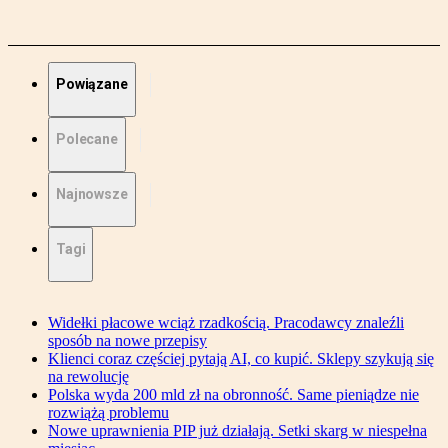
Powiązane
Polecane
Najnowsze
Tagi
Widełki płacowe wciąż rzadkością. Pracodawcy znaleźli
sposób na nowe przepisy
Klienci coraz częściej pytają AI, co kupić. Sklepy szykują się
na rewolucję
Polska wyda 200 mld zł na obronność. Same pieniądze nie
rozwiążą problemu
Nowe uprawnienia PIP już działają. Setki skarg w niespełna