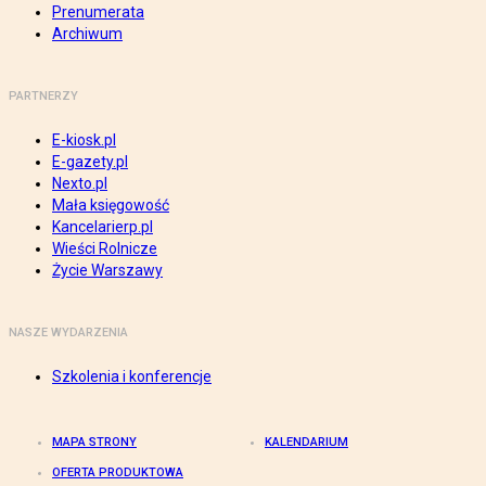
Prenumerata
Archiwum
PARTNERZY
E-kiosk.pl
E-gazety.pl
Nexto.pl
Mała księgowość
Kancelarierp.pl
Wieści Rolnicze
Życie Warszawy
NASZE WYDARZENIA
Szkolenia i konferencje
MAPA STRONY
KALENDARIUM
OFERTA PRODUKTOWA