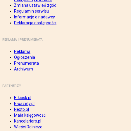
Zmiana ustawień zgód
Regulamin serwisu
Informacje o nadawcy
Deklaracja dostępności
REKLAMA I PRENUMERATA
Reklama
Ogłoszenia
Prenumerata
Archiwum
PARTNERZY
E-kiosk.pl
E-gazety.pl
Nexto.pl
Mała księgowość
Kancelarierp.pl
Wieści Rolnicze