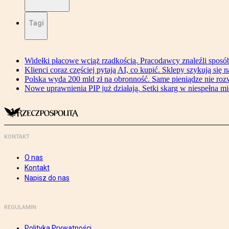
Tagi
Widełki płacowe wciąż rzadkością. Pracodawcy znaleźli sposó
Klienci coraz częściej pytają AI, co kupić. Sklepy szykują się 
Polska wyda 200 mld zł na obronność. Same pieniądze nie ro
Nowe uprawnienia PIP już działają. Setki skarg w niespełna mi
KONTAKT
O nas
Kontakt
Napisz do nas
REGULAMIN
Polityka Prywatności