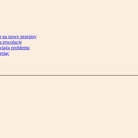
b na nowe przepisy
na rewolucję
zwiążą problemu
esiąc