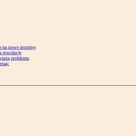
b na nowe przepisy
na rewolucję
zwiążą problemu
esiąc