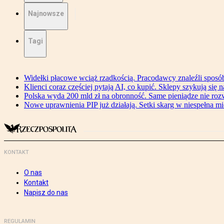
Najnowsze
Tagi
Widełki płacowe wciąż rzadkością. Pracodawcy znaleźli sposó
Klienci coraz częściej pytają AI, co kupić. Sklepy szykują się 
Polska wyda 200 mld zł na obronność. Same pieniądze nie ro
Nowe uprawnienia PIP już działają. Setki skarg w niespełna mi
KONTAKT
O nas
Kontakt
Napisz do nas
REGULAMIN