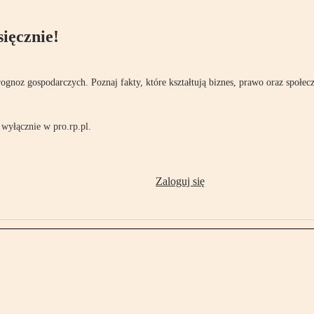
ięcznie!
rognoz gospodarczych. Poznaj fakty, które kształtują biznes, prawo oraz społec
wyłącznie w pro.rp.pl.
Zaloguj się