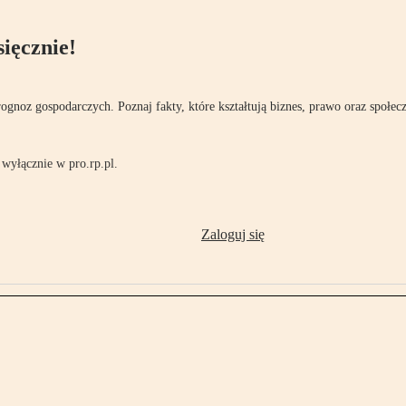
ięcznie!
rognoz gospodarczych. Poznaj fakty, które kształtują biznes, prawo oraz społec
wyłącznie w pro.rp.pl.
Zaloguj się