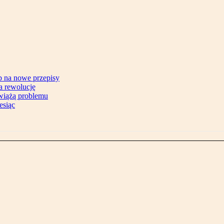
b na nowe przepisy
na rewolucję
zwiążą problemu
esiąc