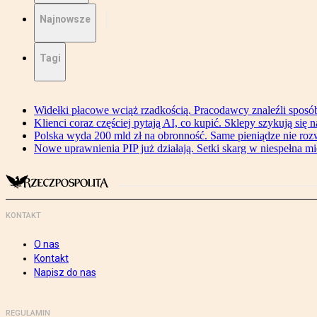
Najnowsze
Tagi
Widełki płacowe wciąż rzadkością. Pracodawcy znaleźli sposó
Klienci coraz częściej pytają AI, co kupić. Sklepy szykują się 
Polska wyda 200 mld zł na obronność. Same pieniądze nie ro
Nowe uprawnienia PIP już działają. Setki skarg w niespełna mi
KONTAKT
O nas
Kontakt
Napisz do nas
REGULAMIN