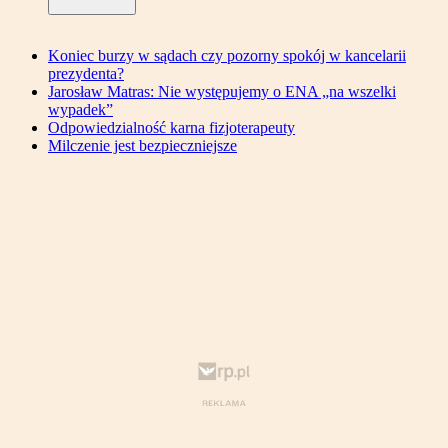
Koniec burzy w sądach czy pozorny spokój w kancelarii
prezydenta?
Jarosław Matras: Nie występujemy o ENA „na wszelki
wypadek”
Odpowiedzialność karna fizjoterapeuty
Milczenie jest bezpieczniejsze