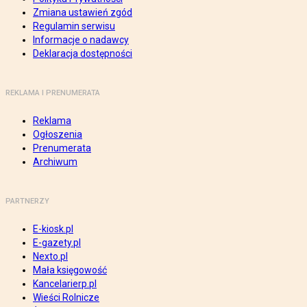
Zmiana ustawień zgód
Regulamin serwisu
Informacje o nadawcy
Deklaracja dostępności
REKLAMA I PRENUMERATA
Reklama
Ogłoszenia
Prenumerata
Archiwum
PARTNERZY
E-kiosk.pl
E-gazety.pl
Nexto.pl
Mała księgowość
Kancelarierp.pl
Wieści Rolnicze