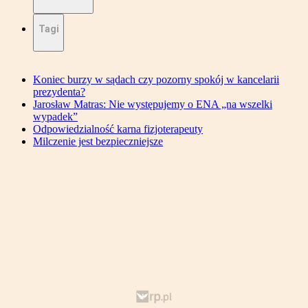
Tagi
Koniec burzy w sądach czy pozorny spokój w kancelarii
prezydenta?
Jarosław Matras: Nie występujemy o ENA „na wszelki
wypadek”
Odpowiedzialność karna fizjoterapeuty
Milczenie jest bezpieczniejsze