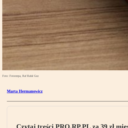
Foto: Fotorzepa, Raf Rafał Guz
Marta Hermanowicz
Czytaj treści PRO.RP.PL za 39 zł mies