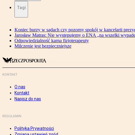
Tagi
Koniec burzy w sądach czy pozorny spokój w kancelarii prezy
Jarosław Matras: Nie występujemy o ENA „na wszelki wypad
Odpowiedzialność karna fizjoterapeuty
Milczenie jest bezpieczniejsze
KONTAKT
O nas
Kontakt
Napisz do nas
REGULAMIN
Polityka Prywatności
Zmiana ustawień zgód