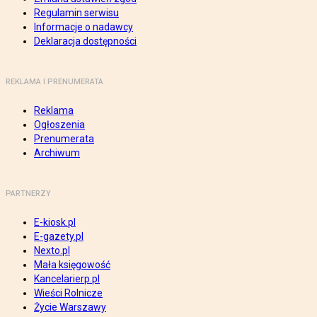
Regulamin serwisu
Informacje o nadawcy
Deklaracja dostępności
REKLAMA I PRENUMERATA
Reklama
Ogłoszenia
Prenumerata
Archiwum
PARTNERZY
E-kiosk.pl
E-gazety.pl
Nexto.pl
Mała księgowość
Kancelarierp.pl
Wieści Rolnicze
Życie Warszawy