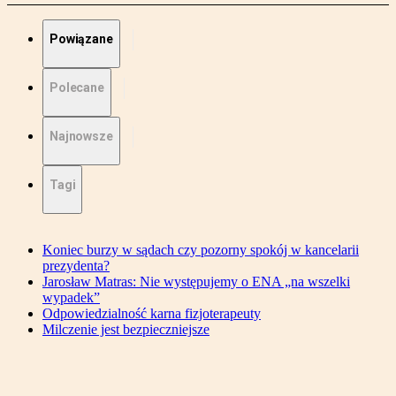
Powiązane
Polecane
Najnowsze
Tagi
Koniec burzy w sądach czy pozorny spokój w kancelarii
prezydenta?
Jarosław Matras: Nie występujemy o ENA „na wszelki
wypadek”
Odpowiedzialność karna fizjoterapeuty
Milczenie jest bezpieczniejsze