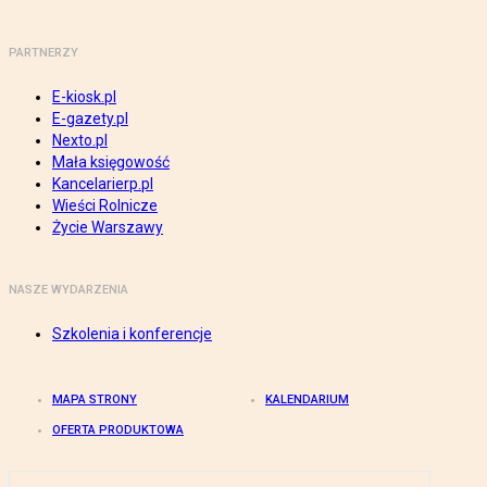
PARTNERZY
E-kiosk.pl
E-gazety.pl
Nexto.pl
Mała księgowość
Kancelarierp.pl
Wieści Rolnicze
Życie Warszawy
NASZE WYDARZENIA
Szkolenia i konferencje
MAPA STRONY
KALENDARIUM
OFERTA PRODUKTOWA