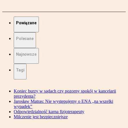
Powiązane
Polecane
Najnowsze
Tagi
Koniec burzy w sądach czy pozorny spokój w kancelarii
prezydenta?
Jarosław Matras: Nie występujemy o ENA „na wszelki
wypadek”
Odpowiedzialność karna fizjoterapeuty
Milczenie jest bezpieczniejsze