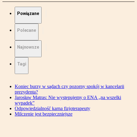
Powiązane
Polecane
Najnowsze
Tagi
Koniec burzy w sądach czy pozorny spokój w kancelarii
prezydenta?
Jarosław Matras: Nie występujemy o ENA „na wszelki
wypadek”
Odpowiedzialność karna fizjoterapeuty
Milczenie jest bezpieczniejsze