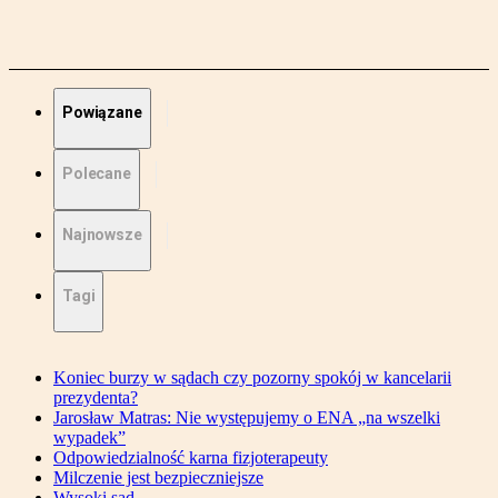
Powiązane
Polecane
Najnowsze
Tagi
Koniec burzy w sądach czy pozorny spokój w kancelarii
prezydenta?
Jarosław Matras: Nie występujemy o ENA „na wszelki
wypadek”
Odpowiedzialność karna fizjoterapeuty
Milczenie jest bezpieczniejsze
Wysoki sąd