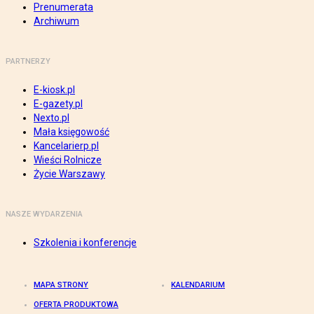
Prenumerata
Archiwum
PARTNERZY
E-kiosk.pl
E-gazety.pl
Nexto.pl
Mała księgowość
Kancelarierp.pl
Wieści Rolnicze
Życie Warszawy
NASZE WYDARZENIA
Szkolenia i konferencje
MAPA STRONY
KALENDARIUM
OFERTA PRODUKTOWA