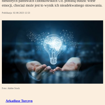
niektórych państwach członkowskich UE potrafią budzić wiele
emocji, chociaż może jest to wynik ich nieadekwatnego stosowania.
Publikacja:
02.08.2023 12:53
Foto: Adobe Stock
Arkadiusz Turczyn