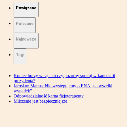
Powiązane
Polecane
Najnowsze
Tagi
Koniec burzy w sądach czy pozorny spokój w kancelarii
prezydenta?
Jarosław Matras: Nie występujemy o ENA „na wszelki
wypadek”
Odpowiedzialność karna fizjoterapeuty
Milczenie jest bezpieczniejsze