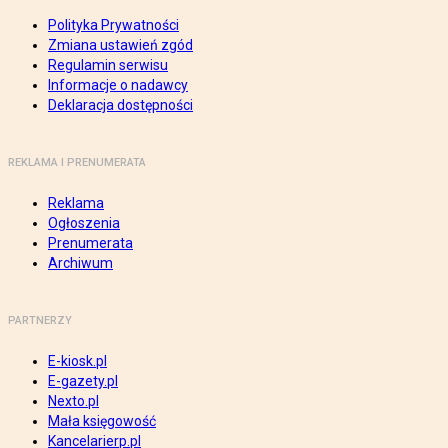
Polityka Prywatności
Zmiana ustawień zgód
Regulamin serwisu
Informacje o nadawcy
Deklaracja dostępności
REKLAMA I PRENUMERATA
Reklama
Ogłoszenia
Prenumerata
Archiwum
PARTNERZY
E-kiosk.pl
E-gazety.pl
Nexto.pl
Mała księgowość
Kancelarierp.pl