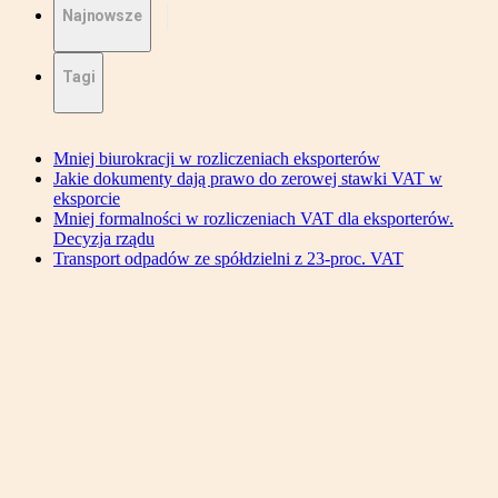
Najnowsze
Tagi
Mniej biurokracji w rozliczeniach eksporterów
Jakie dokumenty dają prawo do zerowej stawki VAT w
eksporcie
Mniej formalności w rozliczeniach VAT dla eksporterów.
Decyzja rządu
Transport odpadów ze spółdzielni z 23-proc. VAT