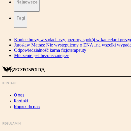
Najnowsze
Tagi
Koniec burzy w sądach czy pozorny spokój w kancelarii prezy
Jarosław Matras: Nie występujemy o ENA „na wszelki wypad
Odpowiedzialność karna fizjoterapeuty
Milczenie jest bezpieczniejsze
KONTAKT
O nas
Kontakt
Napisz do nas
REGULAMIN