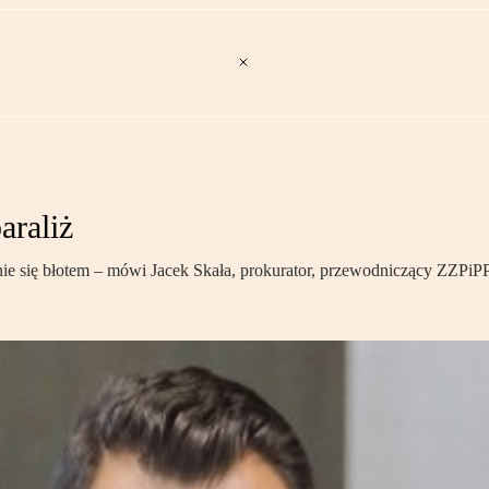
araliż
e się błotem – mówi Jacek Skała, prokurator, przewodniczący ZZPiP