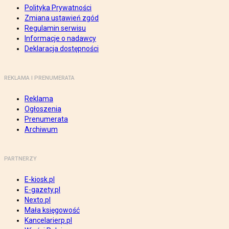
Polityka Prywatności
Zmiana ustawień zgód
Regulamin serwisu
Informacje o nadawcy
Deklaracja dostępności
REKLAMA I PRENUMERATA
Reklama
Ogłoszenia
Prenumerata
Archiwum
PARTNERZY
E-kiosk.pl
E-gazety.pl
Nexto.pl
Mała księgowość
Kancelarierp.pl