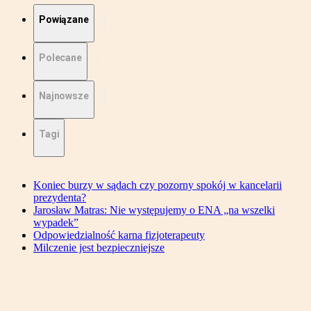
Powiązane
Polecane
Najnowsze
Tagi
Koniec burzy w sądach czy pozorny spokój w kancelarii
prezydenta?
Jarosław Matras: Nie występujemy o ENA „na wszelki
wypadek”
Odpowiedzialność karna fizjoterapeuty
Milczenie jest bezpieczniejsze