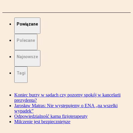
Powiązane
Polecane
Najnowsze
Tagi
Koniec burzy w sądach czy pozorny spokój w kancelarii
prezydenta?
Jarosław Matras: Nie występujemy o ENA „na wszelki
wypadek”
Odpowiedzialność karna fizjoterapeuty
Milczenie jest bezpieczniejsze