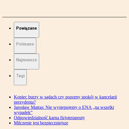
Powiązane
Polecane
Najnowsze
Tagi
Koniec burzy w sądach czy pozorny spokój w kancelarii
prezydenta?
Jarosław Matras: Nie występujemy o ENA „na wszelki
wypadek”
Odpowiedzialność karna fizjoterapeuty
Milczenie jest bezpieczniejsze