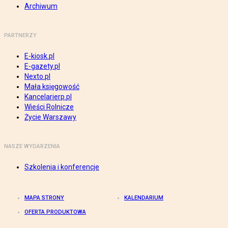
Archiwum
PARTNERZY
E-kiosk.pl
E-gazety.pl
Nexto.pl
Mała księgowość
Kancelarierp.pl
Wieści Rolnicze
Życie Warszawy
NASZE WYDARZENIA
Szkolenia i konferencje
MAPA STRONY
KALENDARIUM
OFERTA PRODUKTOWA