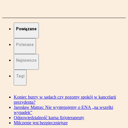
Powiązane
Polecane
Najnowsze
Tagi
Koniec burzy w sądach czy pozorny spokój w kancelarii
prezydenta?
Jarosław Matras: Nie występujemy o ENA „na wszelki
wypadek”
Odpowiedzialność karna fizjoterapeuty
Milczenie jest bezpieczniejsze