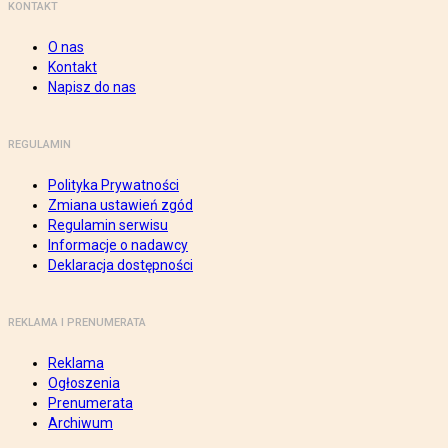
KONTAKT
O nas
Kontakt
Napisz do nas
REGULAMIN
Polityka Prywatności
Zmiana ustawień zgód
Regulamin serwisu
Informacje o nadawcy
Deklaracja dostępności
REKLAMA I PRENUMERATA
Reklama
Ogłoszenia
Prenumerata
Archiwum