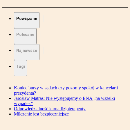
Powiązane
Polecane
Najnowsze
Tagi
Koniec burzy w sądach czy pozorny spokój w kancelarii
prezydenta?
Jarosław Matras: Nie występujemy o ENA „na wszelki
wypadek”
Odpowiedzialność karna fizjoterapeuty
Milczenie jest bezpieczniejsze