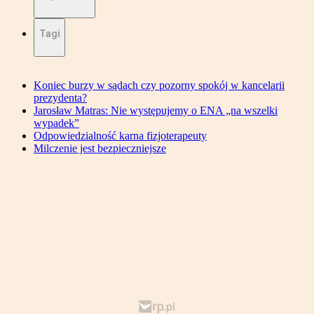
Tagi
Koniec burzy w sądach czy pozorny spokój w kancelarii
prezydenta?
Jarosław Matras: Nie występujemy o ENA „na wszelki
wypadek”
Odpowiedzialność karna fizjoterapeuty
Milczenie jest bezpieczniejsze