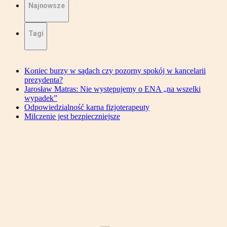
Najnowsze
Tagi
Koniec burzy w sądach czy pozorny spokój w kancelarii
prezydenta?
Jarosław Matras: Nie występujemy o ENA „na wszelki
wypadek”
Odpowiedzialność karna fizjoterapeuty
Milczenie jest bezpieczniejsze