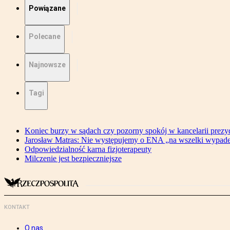
Powiązane
Polecane
Najnowsze
Tagi
Koniec burzy w sądach czy pozorny spokój w kancelarii prezy
Jarosław Matras: Nie występujemy o ENA „na wszelki wypad
Odpowiedzialność karna fizjoterapeuty
Milczenie jest bezpieczniejsze
KONTAKT
O nas