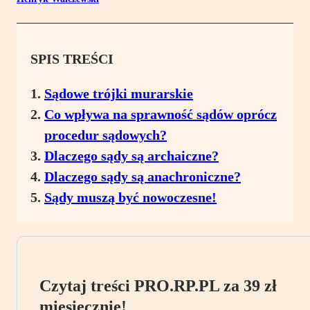
SPIS TREŚCI
Sądowe trójki murarskie
Co wpływa na sprawność sądów oprócz
procedur sądowych?
Dlaczego sądy są archaiczne?
Dlaczego sądy są anachroniczne?
Sądy muszą być nowoczesne!
Czytaj treści PRO.RP.PL za 39 zł
miesięcznie!