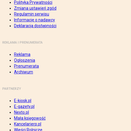
Polityka Prywatności
Zmiana ustawień zgód
Regulamin serwisu
Informacje o nadawcy
Deklaracja dostępności
REKLAMA I PRENUMERATA
Reklama
Ogłoszenia
Prenumerata
Archiwum
PARTNERZY
E-kiosk.pl
E-gazety.pl
Nexto.pl
Mała księgowość
Kancelarierp.pl
Wieści Rolnicze