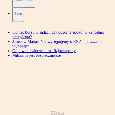
Tagi
Koniec burzy w sądach czy pozorny spokój w kancelarii
prezydenta?
Jarosław Matras: Nie występujemy o ENA „na wszelki
wypadek”
Odpowiedzialność karna fizjoterapeuty
Milczenie jest bezpieczniejsze