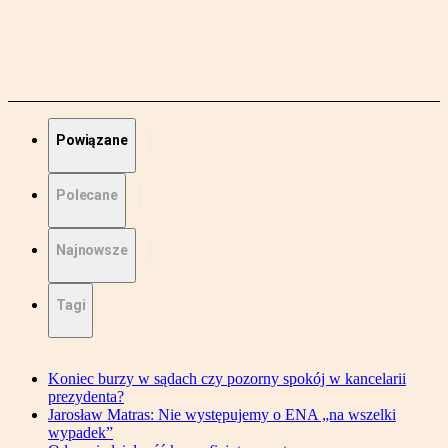
Powiązane
Polecane
Najnowsze
Tagi
Koniec burzy w sądach czy pozorny spokój w kancelarii
prezydenta?
Jarosław Matras: Nie występujemy o ENA „na wszelki
wypadek”