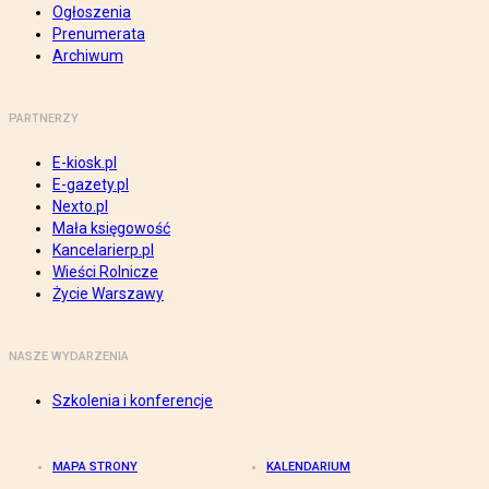
Ogłoszenia
Prenumerata
Archiwum
PARTNERZY
E-kiosk.pl
E-gazety.pl
Nexto.pl
Mała księgowość
Kancelarierp.pl
Wieści Rolnicze
Życie Warszawy
NASZE WYDARZENIA
Szkolenia i konferencje
MAPA STRONY
KALENDARIUM