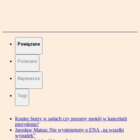
Powiązane
Polecane
Najnowsze
Tagi
Koniec burzy w sądach czy pozorny spokój w kancelarii
prezydenta?
Jarosław Matras: Nie występujemy o ENA „na wszelki
wypadek”