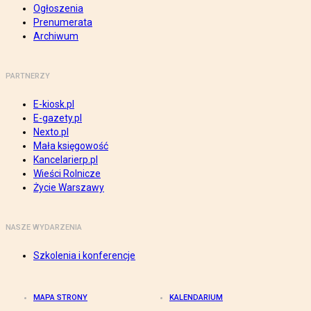
Ogłoszenia
Prenumerata
Archiwum
PARTNERZY
E-kiosk.pl
E-gazety.pl
Nexto.pl
Mała księgowość
Kancelarierp.pl
Wieści Rolnicze
Życie Warszawy
NASZE WYDARZENIA
Szkolenia i konferencje
MAPA STRONY
KALENDARIUM