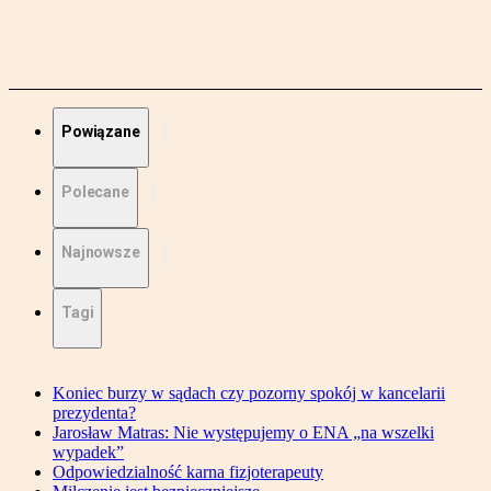
Powiązane
Polecane
Najnowsze
Tagi
Koniec burzy w sądach czy pozorny spokój w kancelarii
prezydenta?
Jarosław Matras: Nie występujemy o ENA „na wszelki
wypadek”
Odpowiedzialność karna fizjoterapeuty