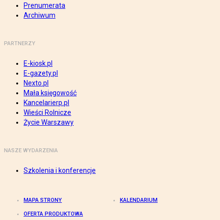
Prenumerata
Archiwum
PARTNERZY
E-kiosk.pl
E-gazety.pl
Nexto.pl
Mała księgowość
Kancelarierp.pl
Wieści Rolnicze
Życie Warszawy
NASZE WYDARZENIA
Szkolenia i konferencje
MAPA STRONY
KALENDARIUM
OFERTA PRODUKTOWA