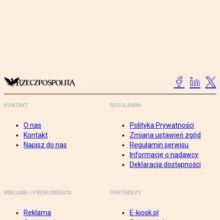
KONTAKT
REGULAMIN
O nas
Polityka Prywatności
Kontakt
Zmiana ustawień zgód
Napisz do nas
Regulamin serwisu
Informacje o nadawcy
Deklaracja dostępności
REKLAMA I PRENUMERATA
PARTNERZY
Reklama
E-kiosk.pl