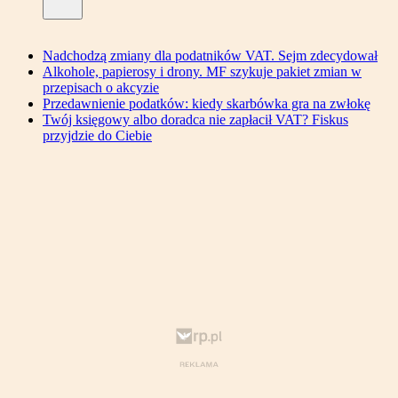
Nadchodzą zmiany dla podatników VAT. Sejm zdecydował
Alkohole, papierosy i drony. MF szykuje pakiet zmian w
przepisach o akcyzie
Przedawnienie podatków: kiedy skarbówka gra na zwłokę
Twój księgowy albo doradca nie zapłacił VAT? Fiskus
przyjdzie do Ciebie