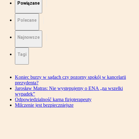
Powiązane
Polecane
Najnowsze
Tagi
Koniec burzy w sądach czy pozorny spokój w kancelarii
prezydenta?
Jarosław Matras: Nie występujemy o ENA „na wszelki
wypadek”
Odpowiedzialność karna fizjoterapeuty
Milczenie jest bezpieczniejsze