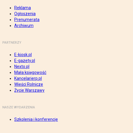
Reklama
Ogłoszenia
Prenumerata
Archiwum
PARTNERZY
E-kiosk.pl
E-gazety.pl
Nexto.pl
Mała księgowość
Kancelarierp.pl
Wieści Rolnicze
Życie Warszawy
NASZE WYDARZENIA
Szkolenia i konferencje