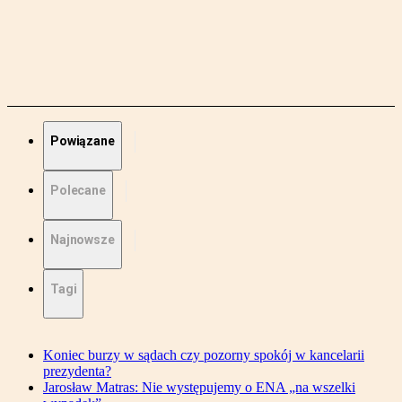
Powiązane
Polecane
Najnowsze
Tagi
Koniec burzy w sądach czy pozorny spokój w kancelarii
prezydenta?
Jarosław Matras: Nie występujemy o ENA „na wszelki