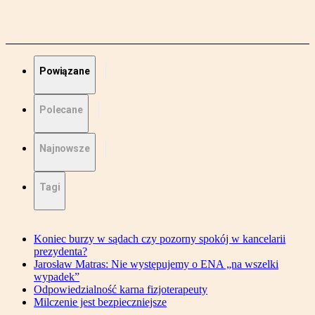
Powiązane
Polecane
Najnowsze
Tagi
Koniec burzy w sądach czy pozorny spokój w kancelarii
prezydenta?
Jarosław Matras: Nie występujemy o ENA „na wszelki
wypadek”
Odpowiedzialność karna fizjoterapeuty
Milczenie jest bezpieczniejsze