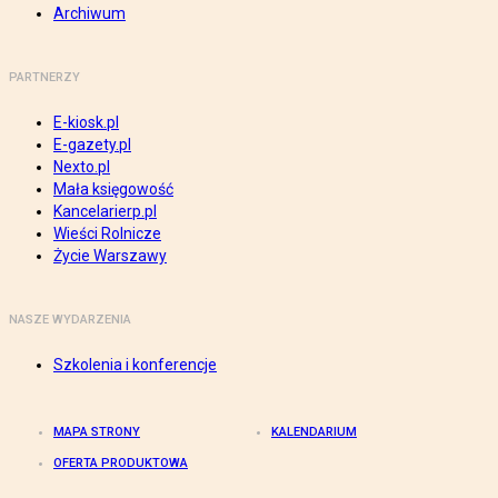
Archiwum
PARTNERZY
E-kiosk.pl
E-gazety.pl
Nexto.pl
Mała księgowość
Kancelarierp.pl
Wieści Rolnicze
Życie Warszawy
NASZE WYDARZENIA
Szkolenia i konferencje
MAPA STRONY
KALENDARIUM
OFERTA PRODUKTOWA