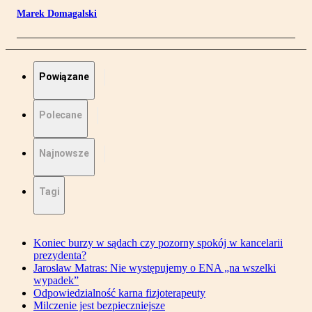
Marek Domagalski
Powiązane
Polecane
Najnowsze
Tagi
Koniec burzy w sądach czy pozorny spokój w kancelarii
prezydenta?
Jarosław Matras: Nie występujemy o ENA „na wszelki
wypadek”
Odpowiedzialność karna fizjoterapeuty
Milczenie jest bezpieczniejsze