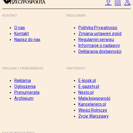
KONTAKT
REGULAMIN
O nas
Polityka Prywatności
Kontakt
Zmiana ustawień zgód
Napisz do nas
Regulamin serwisu
Informacje o nadawcy
Deklaracja dostępności
REKLAMA I PRENUMERATA
PARTNERZY
Reklama
E-kiosk.pl
Ogłoszenia
E-gazety.pl
Prenumerata
Nexto.pl
Archiwum
Mała księgowość
Kancelarierp.pl
Wieści Rolnicze
Życie Warszawy