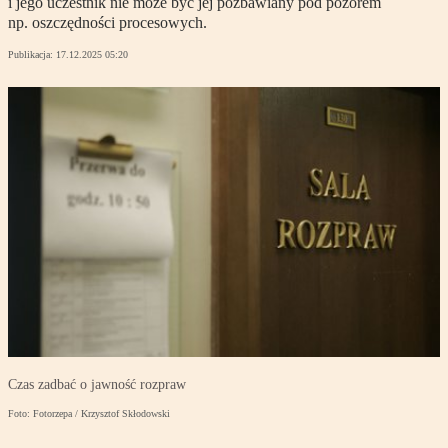
i jego uczestnik nie może być jej pozbawiany pod pozorem
np. oszczędności procesowych.
Publikacja:
17.12.2025 05:20
Czas zadbać o jawność rozpraw
Foto: Fotorzepa / Krzysztof Skłodowski