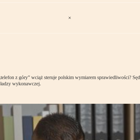
 „telefon z góry” wciąż steruje polskim wymiarem sprawiedliwości? Sę
 władzy wykonawczej.