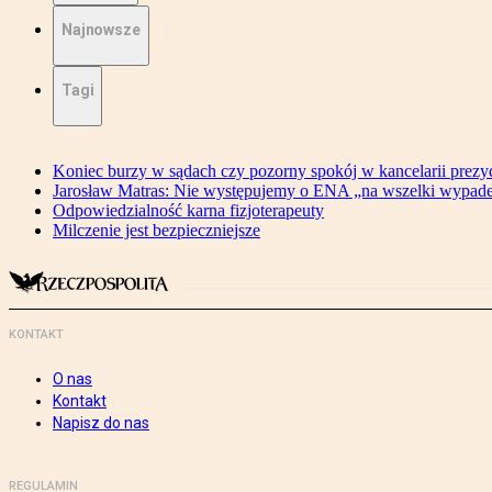
Najnowsze
Tagi
Koniec burzy w sądach czy pozorny spokój w kancelarii prezy
Jarosław Matras: Nie występujemy o ENA „na wszelki wypad
Odpowiedzialność karna fizjoterapeuty
Milczenie jest bezpieczniejsze
KONTAKT
O nas
Kontakt
Napisz do nas
REGULAMIN