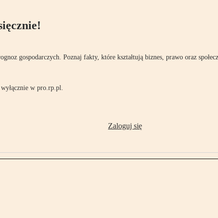
ięcznie!
rognoz gospodarczych. Poznaj fakty, które kształtują biznes, prawo oraz społec
wyłącznie w pro.rp.pl.
Zaloguj się