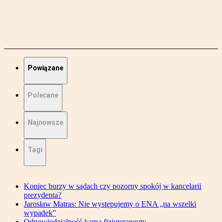
Powiązane
Polecane
Najnowsze
Tagi
Koniec burzy w sądach czy pozorny spokój w kancelarii
prezydenta?
Jarosław Matras: Nie występujemy o ENA „na wszelki
wypadek”
Odpowiedzialność karna fizjoterapeuty