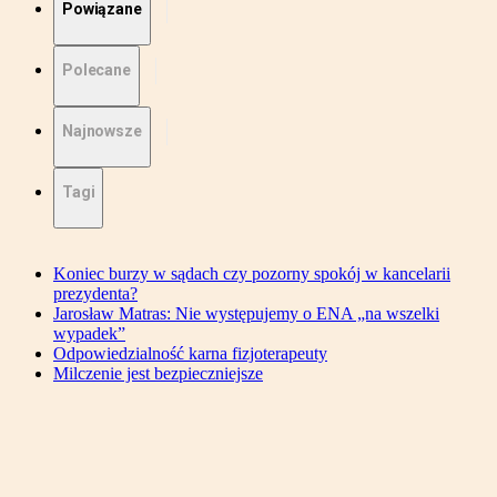
Powiązane
Polecane
Najnowsze
Tagi
Koniec burzy w sądach czy pozorny spokój w kancelarii
prezydenta?
Jarosław Matras: Nie występujemy o ENA „na wszelki
wypadek”
Odpowiedzialność karna fizjoterapeuty
Milczenie jest bezpieczniejsze