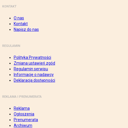
KONTAKT
O nas
Kontakt
Napisz do nas
REGULAMIN
Polityka Prywatności
Zmiana ustawień zgód
Regulamin serwisu
Informacje o nadawcy
Deklaracja dostępności
REKLAMA I PRENUMERATA
Reklama
Ogłoszenia
Prenumerata
Archiwum