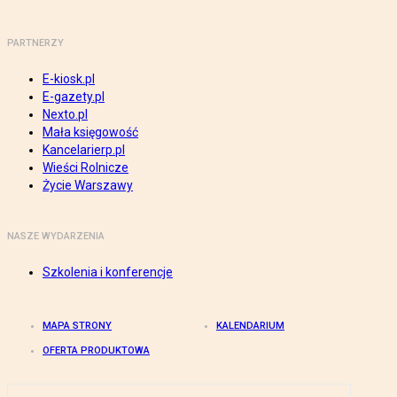
PARTNERZY
E-kiosk.pl
E-gazety.pl
Nexto.pl
Mała księgowość
Kancelarierp.pl
Wieści Rolnicze
Życie Warszawy
NASZE WYDARZENIA
Szkolenia i konferencje
MAPA STRONY
KALENDARIUM
OFERTA PRODUKTOWA