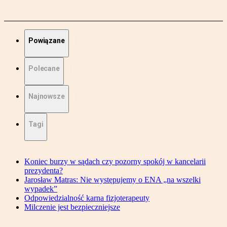
Powiązane
Polecane
Najnowsze
Tagi
Koniec burzy w sądach czy pozorny spokój w kancelarii
prezydenta?
Jarosław Matras: Nie występujemy o ENA „na wszelki
wypadek”
Odpowiedzialność karna fizjoterapeuty
Milczenie jest bezpieczniejsze