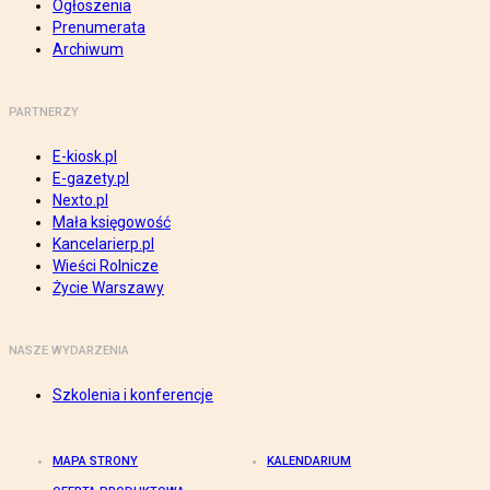
Ogłoszenia
Prenumerata
Archiwum
PARTNERZY
E-kiosk.pl
E-gazety.pl
Nexto.pl
Mała księgowość
Kancelarierp.pl
Wieści Rolnicze
Życie Warszawy
NASZE WYDARZENIA
Szkolenia i konferencje
MAPA STRONY
KALENDARIUM