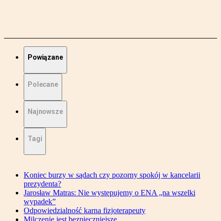
Powiązane
Polecane
Najnowsze
Tagi
Koniec burzy w sądach czy pozorny spokój w kancelarii
prezydenta?
Jarosław Matras: Nie występujemy o ENA „na wszelki
wypadek”
Odpowiedzialność karna fizjoterapeuty
Milczenie jest bezpieczniejsze