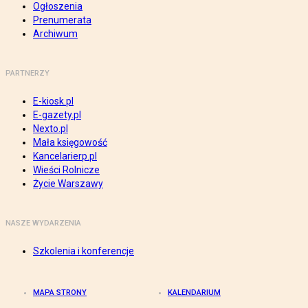
Ogłoszenia
Prenumerata
Archiwum
PARTNERZY
E-kiosk.pl
E-gazety.pl
Nexto.pl
Mała księgowość
Kancelarierp.pl
Wieści Rolnicze
Życie Warszawy
NASZE WYDARZENIA
Szkolenia i konferencje
MAPA STRONY
KALENDARIUM