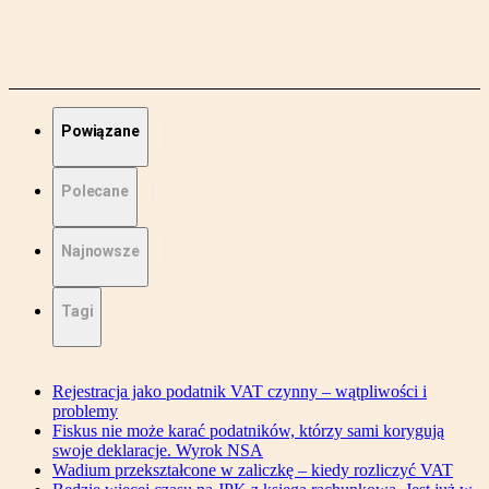
Powiązane
Polecane
Najnowsze
Tagi
Rejestracja jako podatnik VAT czynny – wątpliwości i
problemy
Fiskus nie może karać podatników, którzy sami korygują
swoje deklaracje. Wyrok NSA
Wadium przekształcone w zaliczkę – kiedy rozliczyć VAT