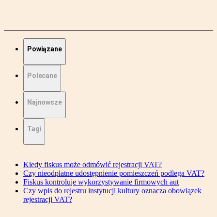
Powiązane
Polecane
Najnowsze
Tagi
Kiedy fiskus może odmówić rejestracji VAT?
Czy nieodpłatne udostępnienie pomieszczeń podlega VAT?
Fiskus kontroluje wykorzystywanie firmowych aut
Czy wpis do rejestru instytucji kultury oznacza obowiązek
rejestracji VAT?