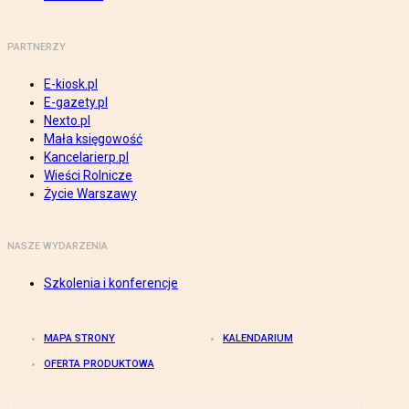
PARTNERZY
E-kiosk.pl
E-gazety.pl
Nexto.pl
Mała księgowość
Kancelarierp.pl
Wieści Rolnicze
Życie Warszawy
NASZE WYDARZENIA
Szkolenia i konferencje
MAPA STRONY
KALENDARIUM
OFERTA PRODUKTOWA