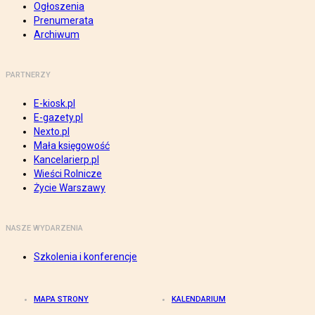
Ogłoszenia
Prenumerata
Archiwum
PARTNERZY
E-kiosk.pl
E-gazety.pl
Nexto.pl
Mała księgowość
Kancelarierp.pl
Wieści Rolnicze
Życie Warszawy
NASZE WYDARZENIA
Szkolenia i konferencje
MAPA STRONY
KALENDARIUM