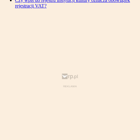
Czy wpis do rejestru instytucji kultury oznacza obowiązek
rejestracji VAT?