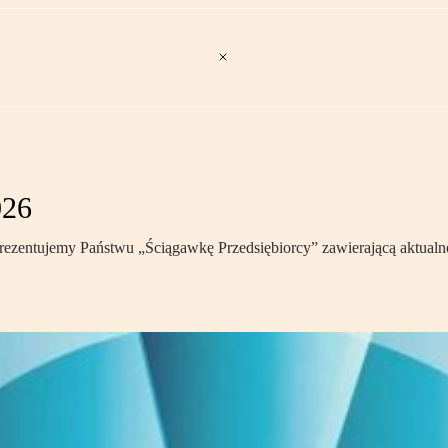
026
c prezentujemy Państwu „Ściągawkę Przedsiębiorcy” zawierającą aktualne