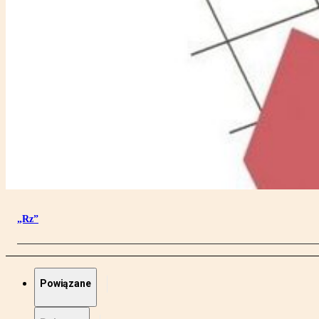
„Rz”
Powiązane