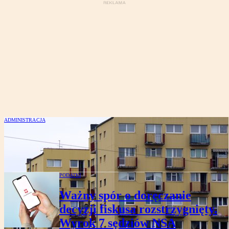
ADMINISTRACJA
WSA: gmina musi precyzyjnie określić
przesłanki obniżek czynszu
PODATKI
Ważny spór o doręczanie
decyzji fiskusa rozstrzygnięty.
Wyrok 7 sędziów NSA