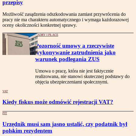
przepisy
Możliwość zasądzenia odszkodowania zamiast przywrócenia do
pracy nie ma charakteru automatycznego i wymaga każdorazowej
oceny okoliczności konkretnej sprawy.
KADRY I PŁACE
Pozorność umowy a rzeczywiste
wykonywanie zatrudnienia jako
warunek podlegania ZUS
Umowa o pracę, która nie jest faktycznie
realizowana, nie stanowi skutecznej podstawy do
objęcia ubezpieczeniami społecznymi.
VAT
Kiedy fiskus może odmówić rejestracji VAT?
PIT
Urzędnik musi sam jasno ustalić, czy podatnik był
polskim rezydentem