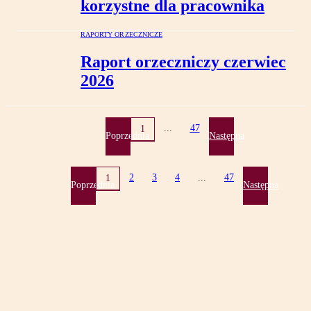
korzystne dla pracownika
RAPORTY ORZECZNICZE
Raport orzeczniczy czerwiec
2026
...
47
1
Poprzednia
Następna
2
3
4
...
47
1
Poprzednia
Następna