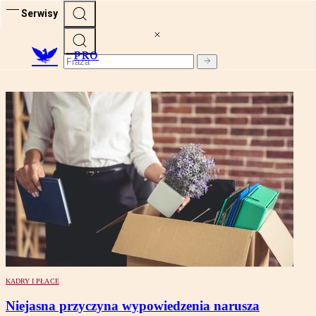
Serwisy
PRO
KADRY I PŁACE
Niejasna przyczyna wypowiedzenia narusza