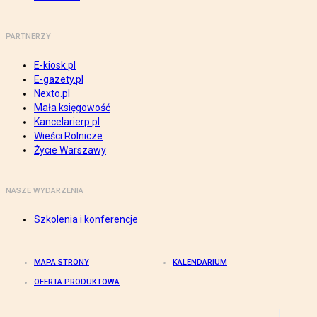
PARTNERZY
E-kiosk.pl
E-gazety.pl
Nexto.pl
Mała księgowość
Kancelarierp.pl
Wieści Rolnicze
Życie Warszawy
NASZE WYDARZENIA
Szkolenia i konferencje
MAPA STRONY
KALENDARIUM
OFERTA PRODUKTOWA