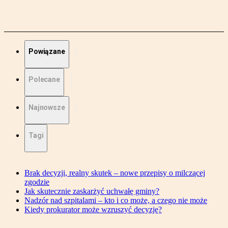
Powiązane
Polecane
Najnowsze
Tagi
Brak decyzji, realny skutek – nowe przepisy o milczącej
zgodzie
Jak skutecznie zaskarżyć uchwałę gminy?
Nadzór nad szpitalami – kto i co może, a czego nie może
Kiedy prokurator może wzruszyć decyzję?