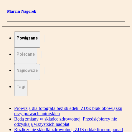
Marcin Nagórek
Powiązane
Polecane
Najnowsze
Tagi
Prowizja dla fotografa bez składek. ZUS: brak obowiązku
przy prawach autorskich
Będą zmiany w składce zdrowotnej. Przedsiębiorcy nie
odzyskają wszystkich nadpłat
Rozliczenie składki zdrowotnej. ZUS oddał firmom ponad