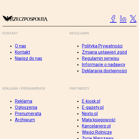
KONTAKT
REGULAMIN
O nas
Polityka Prywatności
Kontakt
Zmiana ustawień zgód
Napisz do nas
Regulamin serwisu
Informacje o nadawcy
Deklaracja dostępności
REKLAMA I PRENUMERATA
PARTNERZY
Reklama
E-kiosk.pl
Ogłoszenia
E-gazety.pl
Prenumerata
Nexto.pl
Archiwum
Mała księgowość
Kancelarierp.pl
Wieści Rolnicze
Życie Warszawy