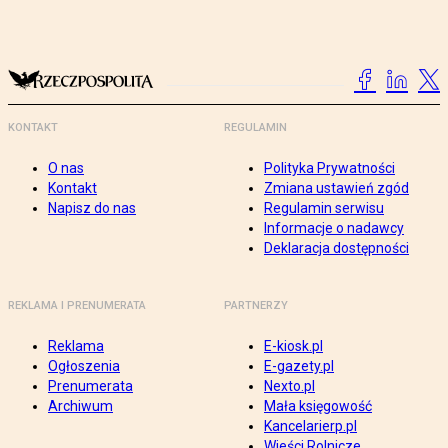
KONTAKT
REGULAMIN
O nas
Polityka Prywatności
Kontakt
Zmiana ustawień zgód
Napisz do nas
Regulamin serwisu
Informacje o nadawcy
Deklaracja dostępności
REKLAMA I PRENUMERATA
PARTNERZY
Reklama
E-kiosk.pl
Ogłoszenia
E-gazety.pl
Prenumerata
Nexto.pl
Archiwum
Mała księgowość
Kancelarierp.pl
Wieści Rolnicze