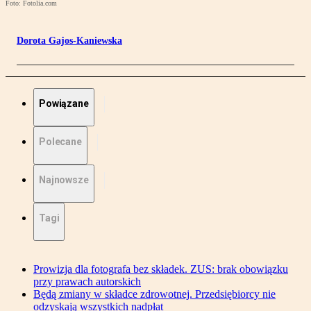
Foto: Fotolia.com
Dorota Gajos-Kaniewska
Powiązane
Polecane
Najnowsze
Tagi
Prowizja dla fotografa bez składek. ZUS: brak obowiązku
przy prawach autorskich
Będą zmiany w składce zdrowotnej. Przedsiębiorcy nie
odzyskają wszystkich nadpłat