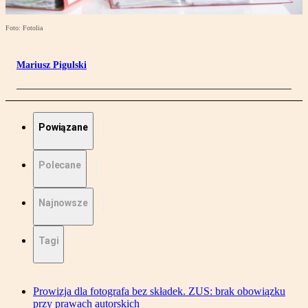
Foto: Fotolia
Mariusz Pigulski
Powiązane
Polecane
Najnowsze
Tagi
Prowizja dla fotografa bez składek. ZUS: brak obowiązku
przy prawach autorskich