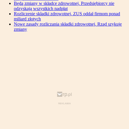
Będą zmiany w składce zdrowotnej. Przedsiębiorcy nie
odzyskają wszystkich nadpłat
Rozliczenie składki zdrowotnej. ZUS oddał firmom ponad
miliard złotych
Nowe zasady rozliczania składki zdrowotnej. Rząd szykuje
zmiany