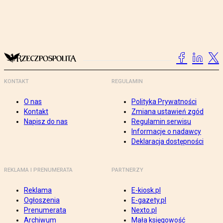
KONTAKT
REGULAMIN
O nas
Polityka Prywatności
Kontakt
Zmiana ustawień zgód
Napisz do nas
Regulamin serwisu
Informacje o nadawcy
Deklaracja dostępności
REKLAMA I PRENUMERATA
PARTNERZY
Reklama
E-kiosk.pl
Ogłoszenia
E-gazety.pl
Prenumerata
Nexto.pl
Archiwum
Mała księgowość