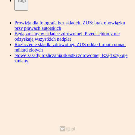
Tagi
Prowizja dla fotografa bez składek. ZUS: brak obowiązku
przy prawach autorskich
Będą zmiany w składce zdrowotnej. Przedsiębiorcy nie
odzyskają wszystkich nadpłat
Rozliczenie składki zdrowotnej. ZUS oddał firmom ponad
miliard złotych
Nowe zasady rozliczania składki zdrowotnej. Rząd szykuje
zmiany