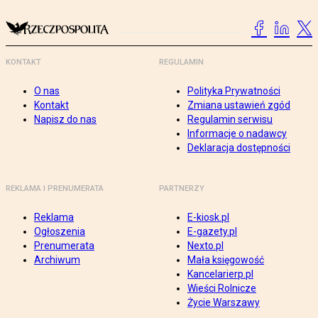
KONTAKT
REGULAMIN
O nas
Polityka Prywatności
Kontakt
Zmiana ustawień zgód
Napisz do nas
Regulamin serwisu
Informacje o nadawcy
Deklaracja dostępności
REKLAMA I PRENUMERATA
PARTNERZY
Reklama
E-kiosk.pl
Ogłoszenia
E-gazety.pl
Prenumerata
Nexto.pl
Archiwum
Mała księgowość
Kancelarierp.pl
Wieści Rolnicze
Życie Warszawy